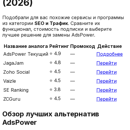
(
2026
)
Подобрали для вас похожие сервисы и программы
из категории
SEO и Трафик
. Сравните их
функционал, стоимость подписки и выберите
лучшее решение для замены
AdsPower
.
Название аналога
Рейтинг
Промокод
Действие
⭐️
4.9
AdsPower
Текущий
—
Подробнее
⭐️
4.8
JagaJam
—
Перейти
⭐️
4.5
Zoho Social
—
Перейти
⭐️
4.5
Vaizle
—
Перейти
⭐️
3.8
SE Ranking
—
Перейти
⭐️
4.5
ZCGuru
—
Перейти
Обзор лучших альтернатив
AdsPower