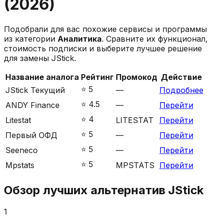
(
2026
)
Подобрали для вас похожие сервисы и программы
из категории
Аналитика
. Сравните их функционал,
стоимость подписки и выберите лучшее решение
для замены
JStick
.
Название аналога
Рейтинг
Промокод
Действие
⭐️
5
JStick
Текущий
—
Подробнее
⭐️
4.5
ANDY Finance
—
Перейти
⭐️
4
Litestat
LITESTAT
Перейти
⭐️
5
Первый ОФД
—
Перейти
⭐️
5
Seeneco
—
Перейти
⭐️
5
Mpstats
MPSTATS
Перейти
Обзор лучших альтернатив
JStick
1