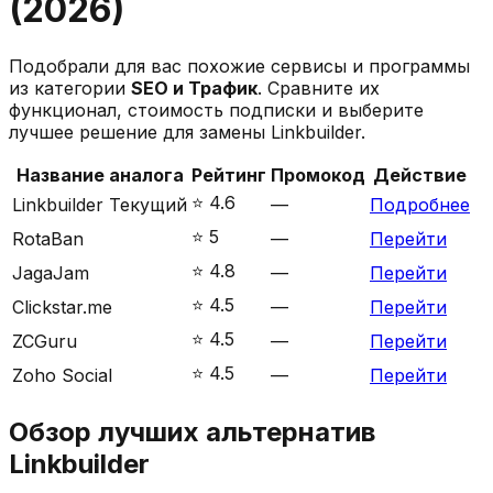
(
2026
)
Подобрали для вас похожие сервисы и программы
из категории
SEO и Трафик
. Сравните их
функционал, стоимость подписки и выберите
лучшее решение для замены
Linkbuilder
.
Название аналога
Рейтинг
Промокод
Действие
⭐️
4.6
Linkbuilder
Текущий
—
Подробнее
⭐️
5
RotaBan
—
Перейти
⭐️
4.8
JagaJam
—
Перейти
⭐️
4.5
Сlickstar.me
—
Перейти
⭐️
4.5
ZCGuru
—
Перейти
⭐️
4.5
Zoho Social
—
Перейти
Обзор лучших альтернатив
Linkbuilder