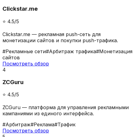
Сlickstar.me
⭐️
4.5
/5
Сlickstar.me — рекламная push-сеть для
монетизации сайтов и покупки push-трафика.
#
Рекламные сети
#
Арбитраж трафика
#
Монетизация
сайтов
Посмотреть обзор
4
ZCGuru
⭐️
4.5
/5
ZCGuru — платформа для управления рекламными
кампаниями из единого интерфейса.
#
Арбитраж
#
Реклама
#
Трафик
Посмотреть обзор
5