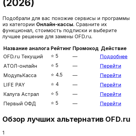
(
2026
)
Подобрали для вас похожие сервисы и программы
из категории
Онлайн-кассы
. Сравните их
функционал, стоимость подписки и выберите
лучшее решение для замены
OFD.ru
.
Название аналога
Рейтинг
Промокод
Действие
⭐️
5
OFD.ru
Текущий
—
Подробнее
⭐️
5
АТОЛ-онлайн
—
Перейти
⭐️
4.5
МодульКасса
—
Перейти
⭐️
4
LIFE PAY
—
Перейти
⭐️
5
Калуга Астрал
—
Перейти
⭐️
5
Первый ОФД
—
Перейти
Обзор лучших альтернатив
OFD.ru
1