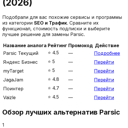
(
2026
)
Подобрали для вас похожие сервисы и программы
из категории
SEO и Трафик
. Сравните их
функционал, стоимость подписки и выберите
лучшее решение для замены
Parsic
.
Название аналога
Рейтинг
Промокод
Действие
⭐️
4.5
Parsic
Текущий
—
Подробнее
⭐️
5
Яндекс Бизнес
—
Перейти
⭐️
5
myTarget
—
Перейти
⭐️
4.8
JagaJam
—
Перейти
⭐️
4.7
Поинтер
—
Перейти
⭐️
4.5
Vaizle
—
Перейти
Обзор лучших альтернатив
Parsic
1