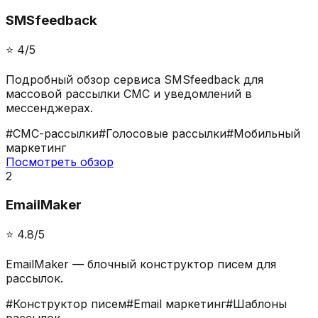
SMSfeedback
⭐️
4
/5
Подробный обзор сервиса SMSfeedback для
массовой рассылки СМС и уведомлений в
мессенджерах.
#
СМС-рассылки
#
Голосовые рассылки
#
Мобильный
маркетинг
Посмотреть обзор
2
EmailMaker
⭐️
4.8
/5
EmailMaker — блочный конструктор писем для
рассылок.
#
Конструктор писем
#
Email маркетинг
#
Шаблоны
рассылок