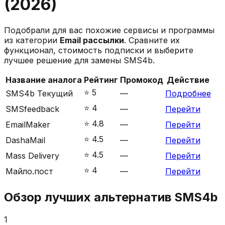
(
2026
)
Подобрали для вас похожие сервисы и программы
из категории
Email рассылки
. Сравните их
функционал, стоимость подписки и выберите
лучшее решение для замены
SMS4b
.
Название аналога
Рейтинг
Промокод
Действие
⭐️
5
SMS4b
Текущий
—
Подробнее
⭐️
4
SMSfeedback
—
Перейти
⭐️
4.8
EmailMaker
—
Перейти
⭐️
4.5
DashaMail
—
Перейти
⭐️
4.5
Mass Delivery
—
Перейти
⭐️
4
Майло.пост
—
Перейти
Обзор лучших альтернатив
SMS4b
1