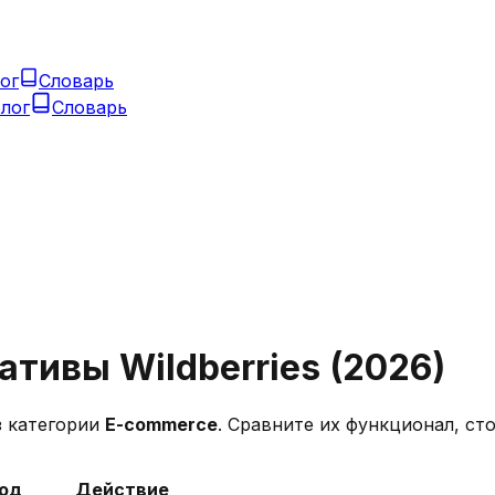
ог
Словарь
лог
Словарь
нативы
Wildberries
(
2026
)
з категории
E-commerce
. Сравните их функционал, с
од
Действие