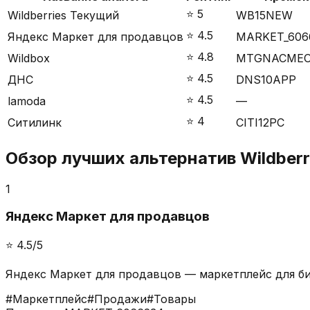
⭐️
5
Wildberries
Текущий
WB15NEW
⭐️
4.5
Яндекс Маркет для продавцов
MARKET_606
⭐️
4.8
Wildbox
MTGNACME
⭐️
4.5
ДНС
DNS10APP
⭐️
4.5
lamoda
—
⭐️
4
Ситилинк
CITI12PC
Обзор лучших альтернатив
Wildberr
1
Яндекс Маркет для продавцов
⭐️
4.5
/5
Яндекс Маркет для продавцов — маркетплейс для би
#
Маркетплейс
#
Продажи
#
Товары