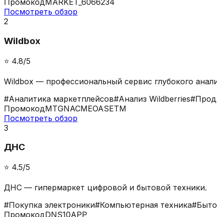
Промокод
MARKET_6066234
Посмотреть обзор
2
Wildbox
⭐️
4.8
/5
Wildbox — профессиональный сервис глубокого анализ
#
Аналитика маркетплейсов
#
Анализ Wildberries
#
Прод
Промокод
MTGNACMEOASETM
Посмотреть обзор
3
ДНС
⭐️
4.5
/5
ДНС — гипермаркет цифровой и бытовой техники.
#
Покупка электроники
#
Компьютерная техника
#
Быто
Промокод
DNS10APP