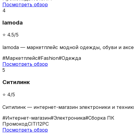
Посмотреть обзор
4
lamoda
⭐️
4.5
/5
lamoda — маркетплейс модной одежды, обуви и аксе
#
Маркетплейс
#
Fashion
#
Одежда
Посмотреть обзор
5
Ситилинк
⭐️
4
/5
Ситилинк — интернет-магазин электроники и техники
#
Интернет-магазин
#
Электроника
#
Сборка ПК
Промокод
CITI12PC
Посмотреть обзор