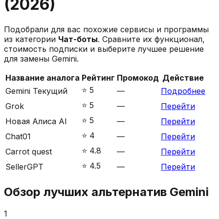
(
2026
)
Подобрали для вас похожие сервисы и программы
из категории
Чат-боты
. Сравните их функционал,
стоимость подписки и выберите лучшее решение
для замены
Gemini
.
Название аналога
Рейтинг
Промокод
Действие
⭐️
5
Gemini
Текущий
—
Подробнее
⭐️
5
Grok
—
Перейти
⭐️
5
Новая Алиса AI
—
Перейти
⭐️
4
Chat01
—
Перейти
⭐️
4.8
Carrot quest
—
Перейти
⭐️
4.5
SellerGPT
—
Перейти
Обзор лучших альтернатив
Gemini
1