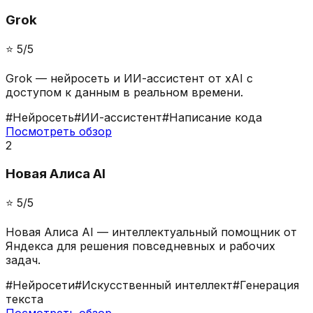
Grok
⭐️
5
/5
Grok — нейросеть и ИИ-ассистент от xAI с
доступом к данным в реальном времени.
#
Нейросеть
#
ИИ-ассистент
#
Написание кода
Посмотреть обзор
2
Новая Алиса AI
⭐️
5
/5
Новая Алиса AI — интеллектуальный помощник от
Яндекса для решения повседневных и рабочих
задач.
#
Нейросети
#
Искусственный интеллект
#
Генерация
текста
Посмотреть обзор