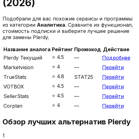
(
2026
)
Подобрали для вас похожие сервисы и программы
из категории
Аналитика
. Сравните их функционал,
стоимость подписки и выберите лучшее решение
для замены
Plerdy
.
Название аналога
Рейтинг
Промокод
Действие
⭐️
4.5
Plerdy
Текущий
—
Подробнее
⭐️
4
Marketvision
—
Перейти
⭐️
4.8
TrueStats
STAT25
Перейти
⭐️
4.5
VOTBOX
—
Перейти
⭐️
4.5
SellerStats
—
Перейти
⭐️
4
Corplan
—
Перейти
Обзор лучших альтернатив
Plerdy
1