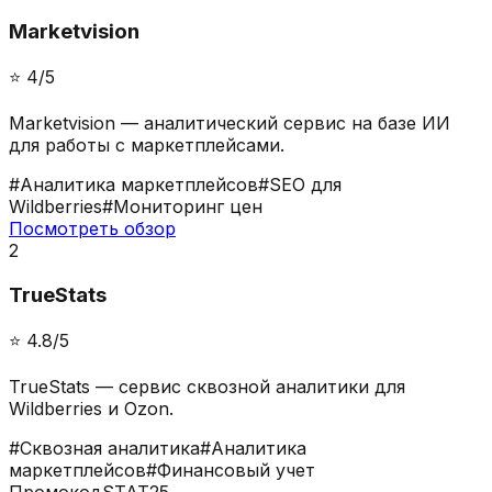
Marketvision
⭐️
4
/5
Marketvision — аналитический сервис на базе ИИ
для работы с маркетплейсами.
#
Аналитика маркетплейсов
#
SEO для
Wildberries
#
Мониторинг цен
Посмотреть обзор
2
TrueStats
⭐️
4.8
/5
TrueStats — сервис сквозной аналитики для
Wildberries и Ozon.
#
Сквозная аналитика
#
Аналитика
маркетплейсов
#
Финансовый учет
Промокод
STAT25